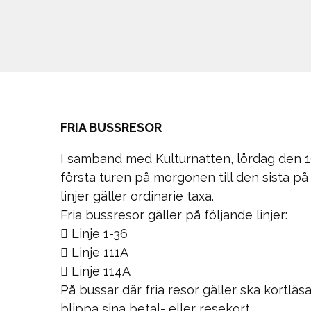
FRIA BUSSRESOR
I samband med Kulturnatten, lördag den 19
första turen på morgonen till den sista på
linjer gäller ordinarie taxa.
Fria bussresor gäller på följande linjer:
 Linje 1-36
 Linje 111A
 Linje 114A
På bussar där fria resor gäller ska kortlä
blippa sina betal- eller resekort.