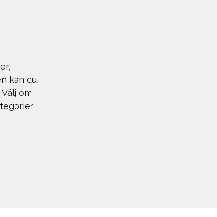
er,
en kan du
 Välj om
ategorier
.