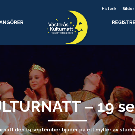
Historik
Bilder
RANGÖRER
REGISTR
LTURNATT – 19 se
urnatt den 19 september bjuder på ett myller av stade