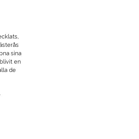
cklats,
Västerås
ppna sina
livit en
alla de
t