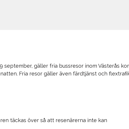
 september, gäller fria bussresor inom Västerås kom
 natten. Fria resor gäller även färdtjänst och flextr
saren täckas över så att resenärerna inte kan