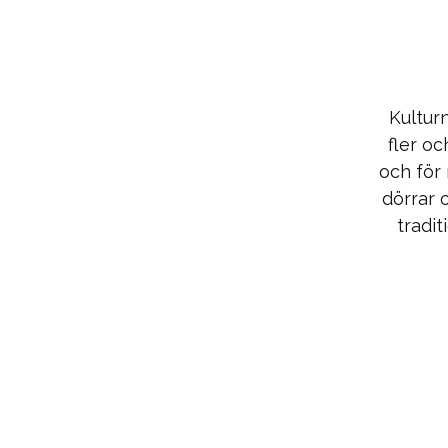
Kultur
fler oc
och för 
dörrar 
tradit