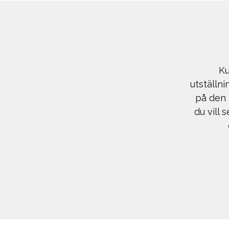
Ku
utställn
på den 
du vill 