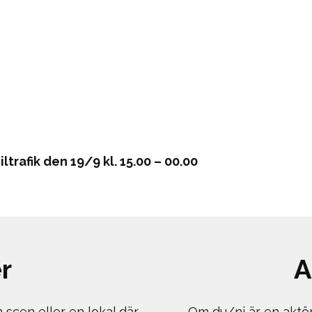
trafik den 19/9 kl. 15.00 – 00.00
r
A
scen eller en lokal där
Om du/ni är en aktö