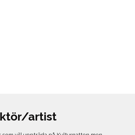
ktör/artist
r som vill uppträda på Kulturnatten men