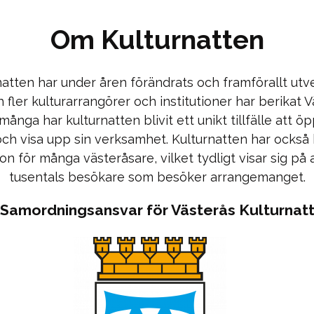
Om Kulturnatten
natten har under åren förändrats och framförallt utve
h fler kulturarrangörer och institutioner har berikat 
många har kulturnatten blivit ett unikt tillfälle att ö
och visa upp sin verksamhet. Kulturnatten har också b
ion för många västeråsare, vilket tydligt visar sig på 
tusentals besökare som besöker arrangemanget.
Samordningsansvar för Västerås Kulturnat