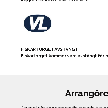
FISKARTORGET AVSTÄNGT
Fiskartorget kommer vara avstängt för bil
Arrangöre
Arrangör är den som stadigvarande har en 