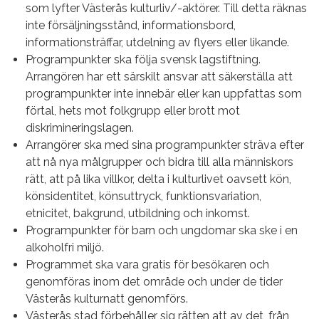
som lyfter Västerås kulturliv/-aktörer. Till detta räknas
inte försäljningsstånd, informationsbord,
informationsträffar, utdelning av flyers eller likande.
Programpunkter ska följa svensk lagstiftning.
Arrangören har ett särskilt ansvar att säkerställa att
programpunkter inte innebär eller kan uppfattas som
förtal, hets mot folkgrupp eller brott mot
diskrimineringslagen.
Arrangörer ska med sina programpunkter sträva efter
att nå nya målgrupper och bidra till alla människors
rätt, att på lika villkor, delta i kulturlivet oavsett kön,
könsidentitet, könsuttryck, funktionsvariation,
etnicitet, bakgrund, utbildning och inkomst.
Programpunkter för barn och ungdomar ska ske i en
alkoholfri miljö.
Programmet ska vara gratis för besökaren och
genomföras inom det område och under de tider
Västerås kulturnatt genomförs.
Västerås stad förbehåller sig rätten att av det, från