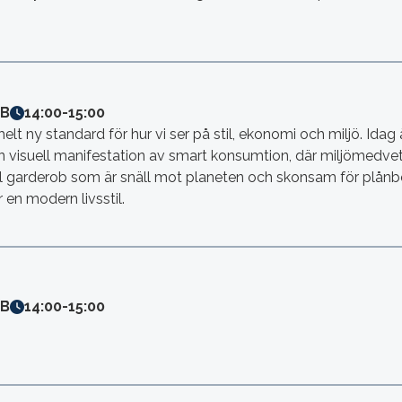
6B
14:00
-
15:00
lt ny standard för hur vi ser på stil, ekonomi och miljö. Ida
 en visuell manifestation av smart konsumtion, där miljömedv
ll garderob som är snäll mot planeten och skonsam för plånb
är en modern livsstil.
6B
14:00
-
15:00