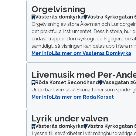
Orgelvisning
Västerås domkyrka
Västra Kyrkogatan 
Orgelvisning av stora Åkerman och Lundorgeln
det praktfulla instrumentet. Dess historia, hur 
endast trappor. Domkyrkoguide Ingegerd berätta
samtidigt, så visningen kan delas upp i flera mi
Mer info
Läs mer om Vasteras Domkyrka
Livemusik med Per-Ande
Röda Korset Secondhand
Vasagatan 2
Underbar livemusik! Sköna toner som sprider g
Mer info
Läs mer om Roda Korset
Lyrik under valven
Västerås domkyrka
Västra Kyrkogatan 
Lyssna till sevärdheter i vår månghundraåriga 