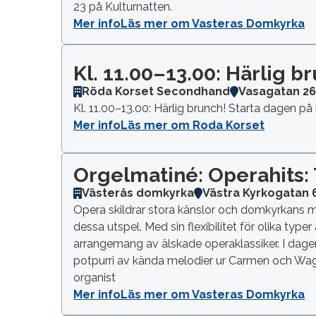
23 på Kulturnatten.
Mer info
Läs mer om Vasteras Domkyrka
Kl. 11.00–13.00: Härlig b
Röda Korset Secondhand
Vasagatan 2
Kl. 11.00–13.00: Härlig brunch! Starta dagen 
Mer info
Läs mer om Roda Korset
Orgelmatiné: Operahits: T
Västerås domkyrka
Västra Kyrkogatan 
Opera skildrar stora känslor och domkyrkans mä
dessa utspel. Med sin flexibilitet för olika typ
arrangemang av älskade operaklassiker. I dagens
potpurri av kända melodier ur Carmen och Wagne
organist
Mer info
Läs mer om Vasteras Domkyrka