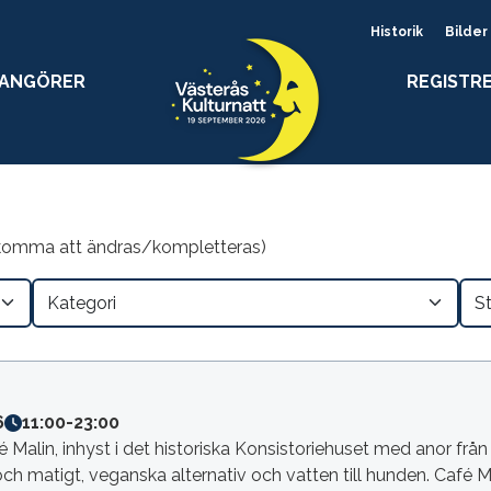
Historik
Bilder
RANGÖRER
REGISTR
 komma att ändras/kompletteras)
6
11:00
-
23:00
 Malin, inhyst i det historiska Konsistoriehuset med anor från
och matigt, veganska alternativ och vatten till hunden. Café Ma