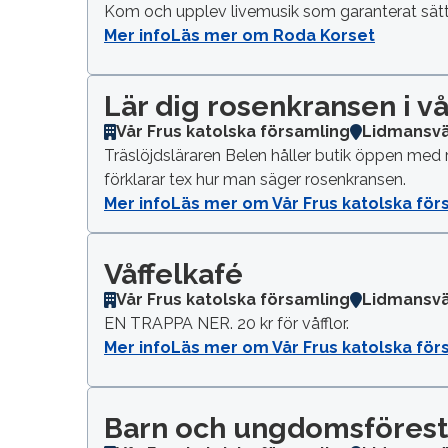
Kom och upplev livemusik som garanterat sätter
Mer info
Läs mer om Roda Korset
Lär dig rosenkransen i vå
Vår Frus katolska församling
Lidmansv
Träslöjdsläraren Belen håller butik öppen med r
förklarar tex hur man säger rosenkransen.
Mer info
Läs mer om Vår Frus katolska för
Våffelkafé
Vår Frus katolska församling
Lidmansv
EN TRAPPA NER. 20 kr för våfflor.
Mer info
Läs mer om Vår Frus katolska för
Barn och ungdomsförest