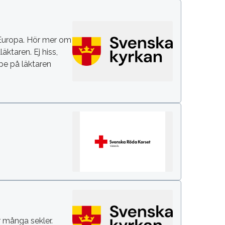
 Europa. Hör mer om
äktaren. Ej hiss,
pe på läktaren
r många sekler.