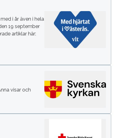
 med i år även i hela
t den 19 september
ade artiklar här:
Anna visar och