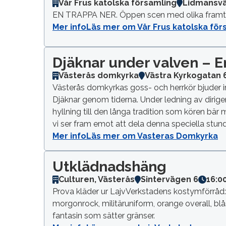
Vår Frus katolska församling
Lidmansv
EN TRAPPA NER. Öppen scen med olika framträ
Mer info
Läs mer om Vår Frus katolska för
Djäknar under valven – E
Västerås domkyrka
Västra Kyrkogatan 
Västerås domkyrkas goss- och herrkör bjuder in 
Djäknar genom tiderna. Under ledning av dirige
hyllning till den långa tradition som kören bär
vi ser fram emot att dela denna speciella stu
Mer info
Läs mer om Vasteras Domkyrka
Utklädnadshäng
Culturen, Västerås
Sintervägen 6
16:0
Prova kläder ur LajvVerkstadens kostymförråd: 
morgonrock, militäruniform, orange overall, blåst
fantasin som sätter gränser.