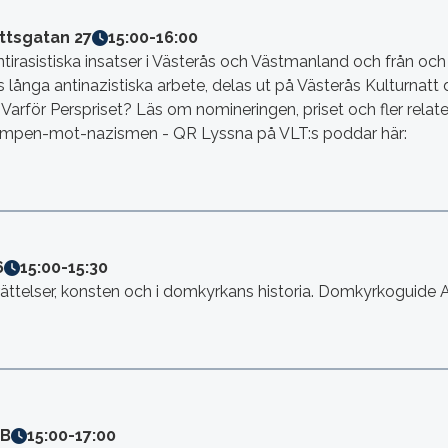
ttsgatan 27
15:00
-
16:00
ntirasistiska insatser i Västerås och Västmanland och från och
s långa antinazistiska arbete, delas ut på Västerås Kulturnat
rför Perspriset? Läs om nomineringen, priset och fler relater
ampen-mot-nazismen - QR Lyssna på VLT:s poddar här:
6
15:00
-
15:30
erättelser, konsten och i domkyrkans historia. Domkyrkoguide 
6B
15:00
-
17:00