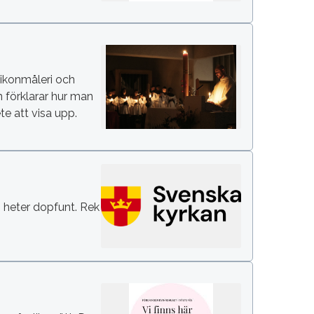
 ikonmåleri och
n förklarar hur man
e att visa upp.
om heter dopfunt. Rek