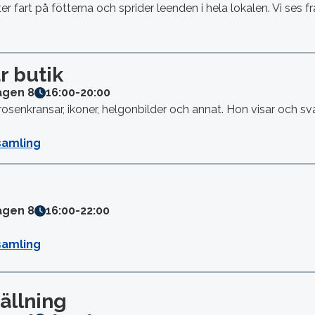
 fart på fötterna och sprider leenden i hela lokalen. Vi ses 
r butik
ägen 8
16:00
-
20:00
osenkransar, ikoner, helgonbilder och annat. Hon visar och sv
samling
ägen 8
16:00
-
22:00
samling
ällning