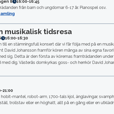
ägen 8
16:00
-
16:45
danden från barn och ungdomar 6-17 år. Pianospel osv.
samling
n musikalisk tidsresa
6
16:00
-
16:30
till en stämningsfull konsert där vi får följa med på en musik
nt David Johansson framför kören många av sina egna favoriter
 med sig. Detta är den första av körernas framträdanden under
nd med dig. Västerås domkyrkas goss- och herrkör David Joha
0
-
21:00
hobit-mantel, robot-arm, 1700-tals kjol, änglavingar, svamph
äll, trollstav eller en höghatt, allt på en gång eller en utkläd