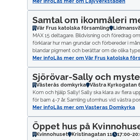
Mer info
Läs mer om LajvVerkstaden
Samtal om ikonmåleri m
Vår Frus katolska församling
Lidmansv
MAX 15 deltagare. Bildvisning och föredrag om 
förklarar hur man grundar och förbereder i mån
blandar pigment och berättar om de olika typer
Mer info
Läs mer om Vår Frus katolska för
Sjörövar-Sally och myst
Västerås domkyrka
Västra Kyrkogatan 
Kom och hjälp Sally! Sally ska klara av flera up
för barn 4-7 år. Samling utomhus vid västra por
Mer info
Läs mer om Vasteras Domkyrka
Öppet hus på Kvinnohus
Kvinnohuset
Kristinagatan 11
17:00
-
20