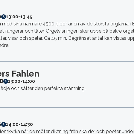
6
13:00
-
13:45
 med sina närmare 4500 pipor är en av de största orglarna i
det fungerar och låter. Orgelvisningen sker uppe på bakre orgell
r, visar och spelar. Ca 45 min. Begränsat antal kan vistas up
ndre.
rs Fahlen
6B
13:00
-
14:00
lädje och sätter den perfekta stämning.
6
14:00
-
14:30
domkyrka när de möter diktning från skalder och poeter unde