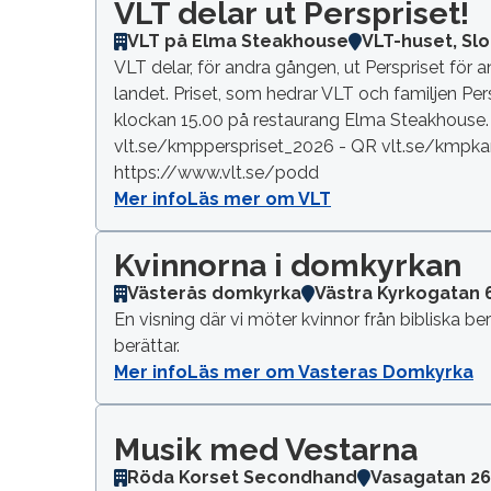
VLT delar ut Perspriset!
VLT på Elma Steakhouse
VLT-huset, Slo
VLT delar, för andra gången, ut Perspriset för a
landet. Priset, som hedrar VLT och familjen Per
klockan 15.00 på restaurang Elma Steakhouse. Va
vlt.se/kmpperspriset_2026 - QR vlt.se/kmpk
https://www.vlt.se/podd
Mer info
Läs mer om VLT
Kvinnorna i domkyrkan
Västerås domkyrka
Västra Kyrkogatan 
En visning där vi möter kvinnor från bibliska b
berättar.
Mer info
Läs mer om Vasteras Domkyrka
Musik med Vestarna
Röda Korset Secondhand
Vasagatan 2