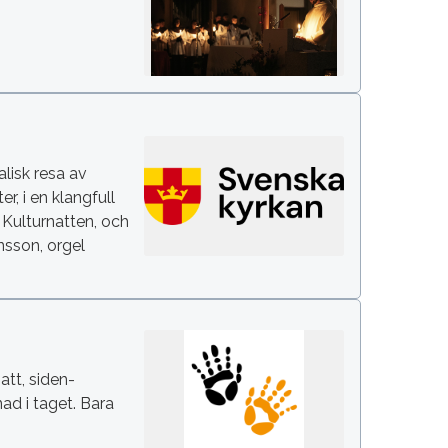
alisk resa av
, i en klangfull
 Kulturnatten, och
nsson, orgel
att, siden-
nad i taget. Bara