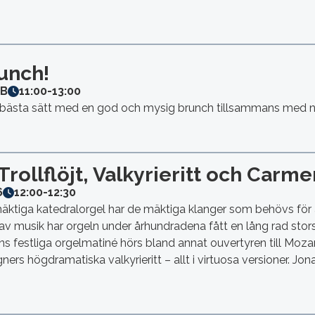
runch!
6B
11:00
-
13:00
på bästa sätt med en god och mysig brunch tillsammans med n
rollflöjt, Valkyrieritt och Carme
6
12:00
-
12:30
ktiga katedralorgel har de mäktiga klanger som behövs för at
er av musik har orgeln under århundradena fått en lång rad sto
 festliga orgelmatiné hörs bland annat ouvertyren till Mozarts
rs högdramatiska valkyrieritt – allt i virtuosa versioner. Jo