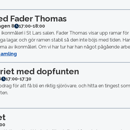
ed Fader Thomas
ägen 8
17:00
-
18:00
ikonmåleri i St Lars salen. Fader Thomas visar upp ramar för
ga lagar, och gör ramen stabil så den inte böjs med tiden. Ha
na av ikonmåleri. Om vi har tur har han något pågående arbet
samling
eriet med dopfunten
6
17:00
-
17:30
pdrag för att få bli en riktig sjörövare, och hitta en tingest s
ten.
et
:00