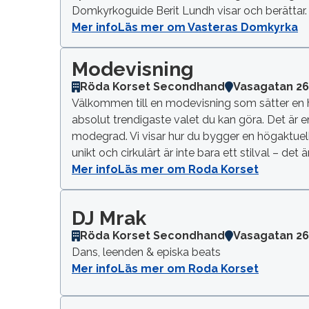
Domkyrkoguide Berit Lundh visar och berättar.
Mer info
Läs mer om Vasteras Domkyrka
Modevisning
Röda Korset Secondhand
Vasagatan 2
Välkommen till en modevisning som sätter en he
absolut trendigaste valet du kan göra. Det är
modegrad. Vi visar hur du bygger en högaktue
unikt och cirkulärt är inte bara ett stilval – det 
Mer info
Läs mer om Roda Korset
DJ Mrak
Röda Korset Secondhand
Vasagatan 2
Dans, leenden & episka beats
Mer info
Läs mer om Roda Korset