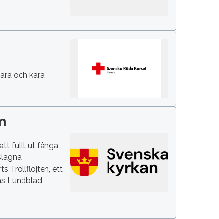
ära och kära.
n
t fullt ut fånga
rslagna
 Trollflöjten, ett
nas Lundblad,