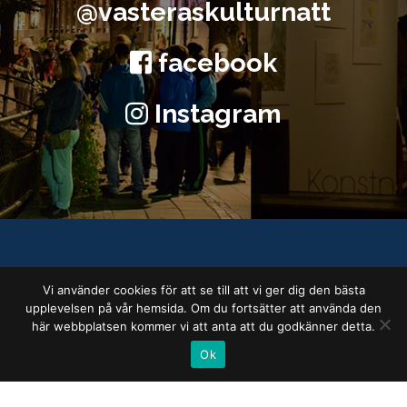
@vasteraskulturnatt
facebook
Instagram
KONTAKTA OSS
Vi använder cookies för att se till att vi ger dig den bästa
upplevelsen på vår hemsida. Om du fortsätter att använda den
Projektledare
här webbplatsen kommer vi att anta att du godkänner detta.
Ok
Jonas Bresser
jonas2.bresser@vasteras.se